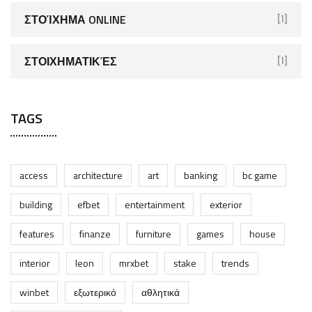
ΣΤΟΊΧΗΜΑ ONLINE
[1]
ΣΤΟΙΧΗΜΑΤΙΚΈΣ
[1]
TAGS
access
architecture
art
banking
bc game
building
efbet
entertainment
exterior
features
finanze
furniture
games
house
interior
leon
mrxbet
stake
trends
winbet
εξωτερικό
αθλητικά