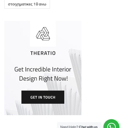
στοιχηματικες 18 ανω
Need Help?
Chat with us