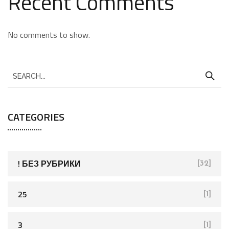
Recent Comments
No comments to show.
CATEGORIES
! БЕЗ РУБРИКИ
[32]
25
[1]
3
[1]