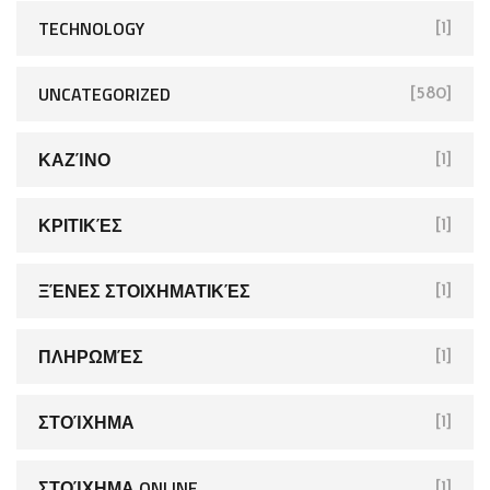
TECHNOLOGY
[1]
UNCATEGORIZED
[580]
ΚΑΖΊΝΟ
[1]
ΚΡΙΤΙΚΈΣ
[1]
ΞΈΝΕΣ ΣΤΟΙΧΗΜΑΤΙΚΈΣ
[1]
ΠΛΗΡΩΜΈΣ
[1]
ΣΤΟΊΧΗΜΑ
[1]
ΣΤΟΊΧΗΜΑ ONLINE
[1]