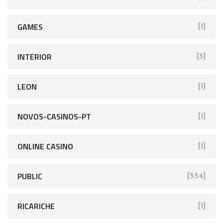
GAMES
[1]
INTERIOR
[3]
LEON
[1]
NOVOS-CASINOS-PT
[1]
ONLINE CASINO
[1]
PUBLIC
[554]
RICARICHE
[1]