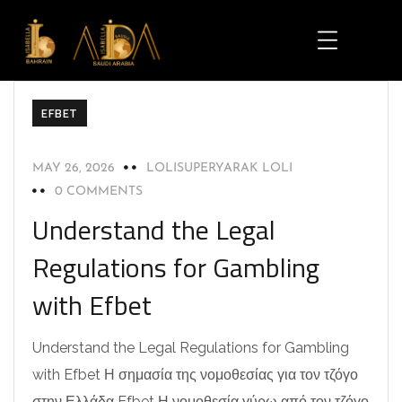
EFBET
MAY 26, 2026
LOLISUPERYARAK LOLI
0 COMMENTS
Understand the Legal
Regulations for Gambling
with Efbet
Understand the Legal Regulations for Gambling
with Efbet Η σημασία της νομοθεσίας για τον τζόγο
στην Ελλάδα Efbet Η νομοθεσία γύρω από τον τζόγο