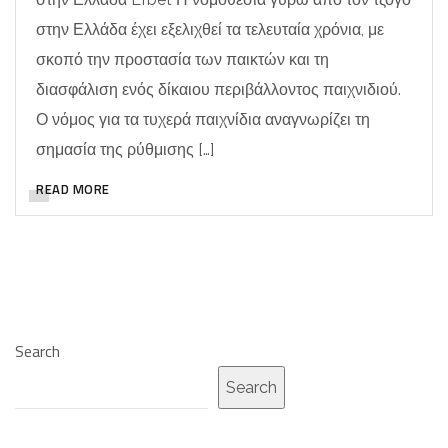
στην Ελλάδα έχει εξελιχθεί τα τελευταία χρόνια, με
σκοπό την προστασία των παικτών και τη
διασφάλιση ενός δίκαιου περιβάλλοντος παιχνιδιού.
Ο νόμος για τα τυχερά παιχνίδια αναγνωρίζει τη
σημασία της ρύθμισης […]
READ MORE
Search
Search