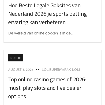
Hoe Beste Legale Goksites van
Nederland 2026 je sports betting
ervaring kan verbeteren
De wereld van online gokken is in de...
PUBLIC
AUGUST 5, 2026
LOLISUPERYARAK LOLI
Top online casino games of 2026:
must-play slots and live dealer
options