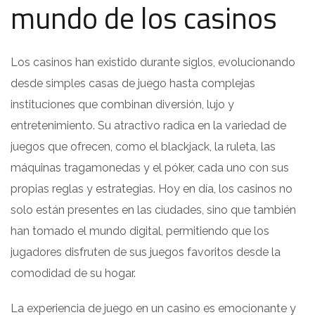
mundo de los casinos
Los casinos han existido durante siglos, evolucionando
desde simples casas de juego hasta complejas
instituciones que combinan diversión, lujo y
entretenimiento. Su atractivo radica en la variedad de
juegos que ofrecen, como el blackjack, la ruleta, las
máquinas tragamonedas y el póker, cada uno con sus
propias reglas y estrategias. Hoy en día, los casinos no
solo están presentes en las ciudades, sino que también
han tomado el mundo digital, permitiendo que los
jugadores disfruten de sus juegos favoritos desde la
comodidad de su hogar.
La experiencia de juego en un casino es emocionante y