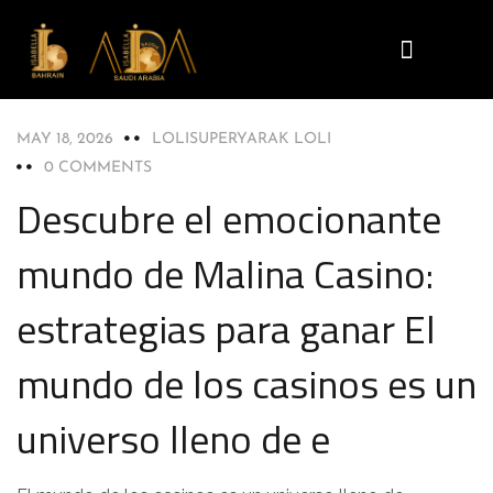
PUBLIC
MAY 18, 2026
LOLISUPERYARAK LOLI
0 COMMENTS
Descubre el emocionante
mundo de Malina Casino:
estrategias para ganar El
mundo de los casinos es un
universo lleno de e