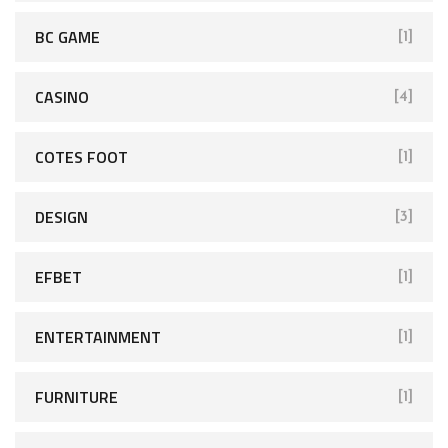
BC GAME
[1]
CASINO
[4]
COTES FOOT
[1]
DESIGN
[3]
EFBET
[1]
ENTERTAINMENT
[1]
FURNITURE
[1]