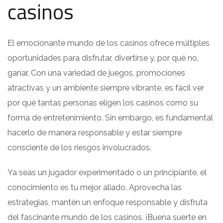
casinos
El emocionante mundo de los casinos ofrece múltiples
oportunidades para disfrutar, divertirse y, por qué no,
ganar. Con una variedad de juegos, promociones
atractivas y un ambiente siempre vibrante, es fácil ver
por qué tantas personas eligen los casinos como su
forma de entretenimiento. Sin embargo, es fundamental
hacerlo de manera responsable y estar siempre
consciente de los riesgos involucrados.
Ya seas un jugador experimentado o un principiante, el
conocimiento es tu mejor aliado. Aprovecha las
estrategias, mantén un enfoque responsable y disfruta
del fascinante mundo de los casinos. ¡Buena suerte en